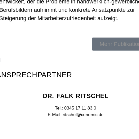
entwickelt, der die Probleme in handwerklich-gewerblic
Berufsbildern
aufnimmt und konkrete Ansatzpunkte zur
Steigerung der Mitarbeiterzufriedenheit aufzeigt.
Mehr Publikati
ANSPRECHPARTNER
DR. FALK RITSCHEL
Tel.: 0345 17 11 83 0
E-Mail: ritschel@conomic.de