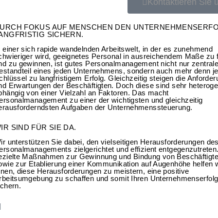
Kontaktieren Sie 
URCH FOKUS AUF MENSCHEN DEN UNTERNEHMENSERF
ANGFRISTIG SICHERN.
n einer sich rapide wandelnden Arbeitswelt, in der es zunehmend
chwieriger wird, geeignetes Personal in ausreichendem Maße zu 
nd zu gewinnen, ist gutes Personalmanagement nicht nur zentrale
estandteil eines jeden Unternehmens, sondern auch mehr denn j
chlüssel zu langfristigem Erfolg. Gleichzeitig steigen die Anforde
nd Erwartungen der Beschäftigten. Doch diese sind sehr heterog
bhängig von einer Vielzahl an Faktoren. Das macht
ersonalmanagement zu einer der wichtigsten und gleichzeitig
erausforderndsten Aufgaben der Unternehmenssteuerung.
IR SIND FÜR SIE DA.
ir unterstützen Sie dabei, den vielseitigen Herausforderungen de
ersonalmanagements zielgerichtet und effizient entgegenzutreten
ezielte Maßnahmen zur Gewinnung und Bindung von Beschäftigt
owie zur Etablierung einer Kommunikation auf Augenhöhe helfen w
hnen, diese Herausforderungen zu meistern, eine positive
rbeitsumgebung zu schaffen und somit Ihren Unternehmenserfolg
ichern.