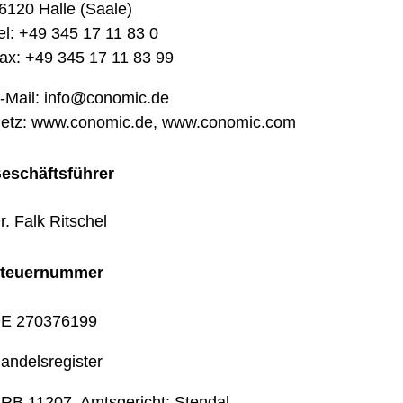
6120 Halle (Saale)
el: +49 345 17 11 83 0
ax: +49 345 17 11 83 99
-Mail: info@conomic.de
etz: www.conomic.de, www.conomic.com
eschäftsführer
r. Falk Ritschel
teuernummer
E 270376199
andelsregister
RB 11207, Amtsgericht: Stendal